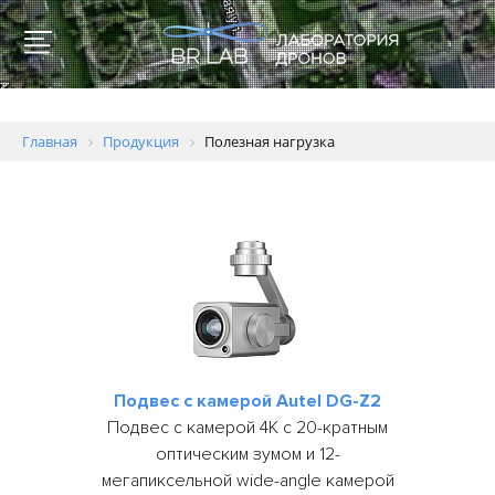
Главная
Продукция
Полезная нагрузка
Для
образовательных
учреждений
Геодезия
и
картография
Подвес с камерой Autel DG-Z2
Подвес с камерой 4К с 20-кратным
Пожаротушение
оптическим зумом и 12-
Полиция
мегапиксельной wide-angle камерой