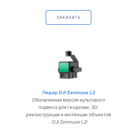
ЗАКАЗАТЬ
Лидар DJI Zenmuse L2
 ЗАЯВКА
Обновленная версия культового
подвеса для геодезии, 3D-
реконструкции и инспекции объектов
СВЯЗАТЬСЯ
- DJI Zenmuse L2!
С
НАМИ
+7