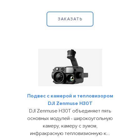
обеспечение
Полезная
нагрузка
ЗАКАЗАТЬ
Принтеры
Портативные
электростанции
Вспомогательное
оборудование
Потребительские
дроны
Подвес с камерой и тепловизором
Симуляторы
DJI Zenmuse H30T
DJI Zenmuse H30T объединяет пять
основных модулей - широкоугольную
камеру, камеру с зумом,
инфракрасную тепловизионную к...