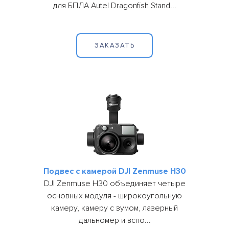
для БПЛА Autel Dragonfish Stand...
Поиск
и
спасение
ЗАКАЗАТЬ
Лесное
хозяйство
Инспекция
линий
электропередач
Мониторинг
трубопроводов
Мониторинг
окружающей
среды
Подвес с камерой DJI Zenmuse H30
DJI Zenmuse H30 объединяет четыре
Промышленные
основных модуля - широкоугольную
дроны
камеру, камеру с зумом, лазерный
Программное
дальномер и вспо...