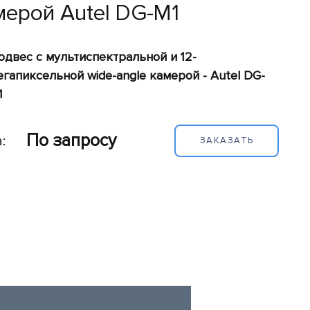
мерой Autel DG-M1
одвес с мультиспектральной и 12-
егапиксельной wide-angle камерой - Autel DG-
1
По запросу
:
ЗАКАЗАТЬ