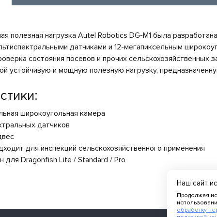
я полезная нагрузка Autel Robotics DG-M1 была разработана
ьтиспектральными датчиками и 12-мегапиксельным широкоуг
проверка состояния посевов и прочих сельскохозяйственных 
ой устойчивую и мощную полезную нагрузку, предназначенну
стики:
льная широкоугольная камера
ктральных датчиков
двес
дходит для инспекций сельскохозяйственного применения
 для Dragonfish Lite / Standard / Pro
Наш сайт и
Продолжая ис
использовани
обработку пе