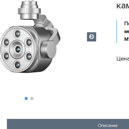
ка
П
м
M
Цена
Описание