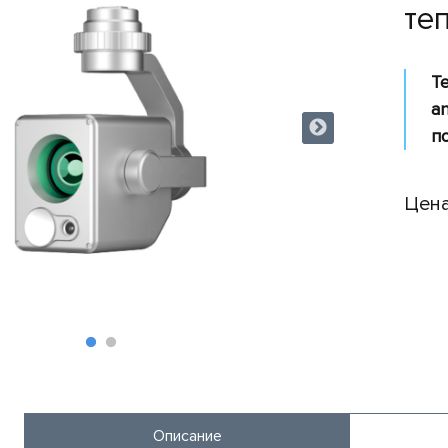
те
Т
a
п
Цена
Описание