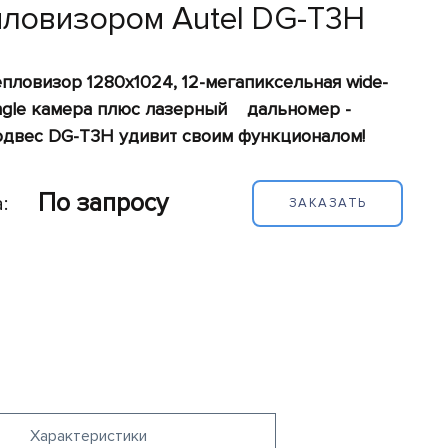
пловизором Autel DG-T3H
епловизор 1280х1024, 12-мегапиксельная wide-
ngle камера плюс лазерный дальномер -
одвес DG-T3H удивит своим функционалом!
По запросу
:
ЗАКАЗАТЬ
Характеристики