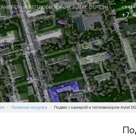
КАМЕРОЙ И ТЕПЛОВИЗОРОМ AUTEL DG-T3H
СВЯЗА
+7 
ия
Полезная нагрузка
Подвес с камерой и тепловизором Autel D
По