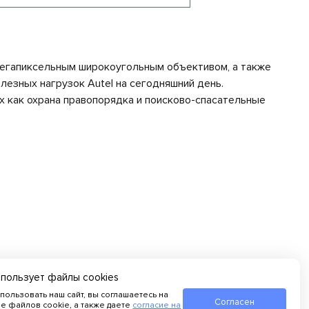
мегапиксельным широкоугольным объективом, а также
лезных нагрузок Autel на сегодняшний день.
х как охрана правопорядка и поисково-спасательные
спользует файлы cookies
пользовать наш сайт, вы соглашаетесь на
Согласен
е файлов cookie, а также даете
согласие на