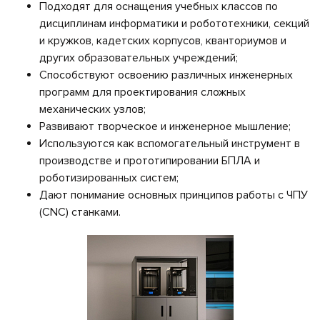
обеспечение
Подходят для оснащения учебных классов по
дисциплинам информатики и робототехники, секций
Полезная
и кружков, кадетских корпусов, кванториумов и
нагрузка
других образовательных учреждений;
Принтеры
Способствуют освоению различных инженерных
программ для проектирования сложных
Портативные
механических узлов;
электростанции
Развивают творческое и инженерное мышление;
Вспомогательное
Используются как вспомогательный инструмент в
оборудование
производстве и прототипировании БПЛА и
роботизированных систем;
Потребительские
дроны
Дают понимание основных принципов работы с ЧПУ
(CNC) станками.
Симуляторы