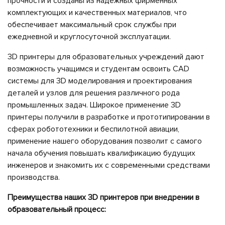
прочности и созданы из надёжных фирменных
Поиск
комплектующих и качественных материалов, что
и
обеспечивает максимальный срок службы при
спасение
ежедневной и круглосуточной эксплуатации.
Лесное
3D принтеры для образовательных учреждений дают
хозяйство
возможность учащимся и студентам освоить CAD
Инспекция
системы для 3D моделирования и проектирования
линий
деталей и узлов для решения различного рода
электропередач
промышленных задач. Широкое применение 3D
принтеры получили в разработке и прототипировании в
Мониторинг
трубопроводов
сферах робототехники и беспилотной авиации,
применение нашего оборудования позволит с самого
Мониторинг
начала обучения повышать квалификацию будущих
окружающей
инженеров и знакомить их с современными средствами
среды
производства.
Промышленные
дроны
Преимущества наших 3D принтеров при внедрении в
образовательный процесс:
Программное