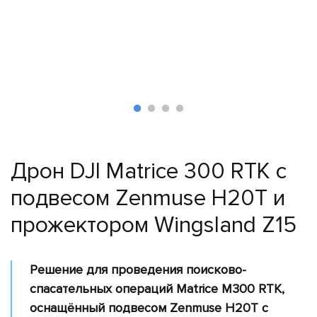
Поиск
и
спасение
Лесное
хозяйство
Инспекция
линий
электропередач
Дрон DJI Matrice 300 RTK с
Мониторинг
трубопроводов
подвесом Zenmuse H20T и
Мониторинг
прожектором Wingsland Z15
окружающей
среды
Промышленные
Решение для проведения поисково-
дроны
спасательных операций Matrice M300 RTK,
Программное
оснащённый подвесом Zenmuse H20T с