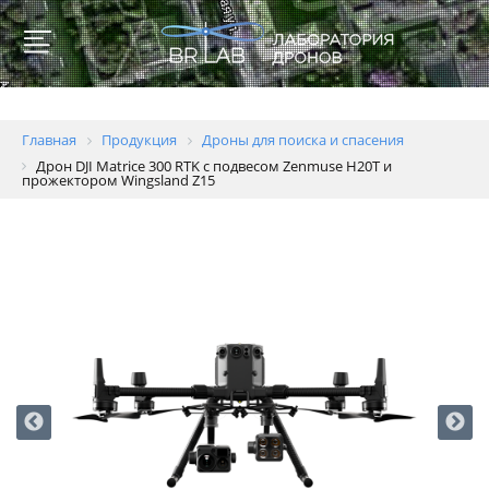
Главная
Продукция
Дроны для поиска и спасения
Дрон DJI Matrice 300 RTK с подвесом Zenmuse H20T и
прожектором Wingsland Z15
Для
образовательных
учреждений
Геодезия
и
картография
Пожаротушение
Полиция