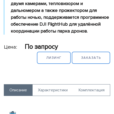
обеспечение
двумя камерами, тепловизором и
Полезная
дальномером а также прожектором для
нагрузка
работы ночью, поддерживается программное
обеспечение DJI FlightHub для удалённой
Принтеры
координации работы парка дронов.
Портативные
электростанции
По запросу
Цена:
Вспомогательное
оборудование
ЛИЗИНГ
ЗАКАЗАТЬ
Потребительские
дроны
Симуляторы
Описание
Характеристики
Комплектация