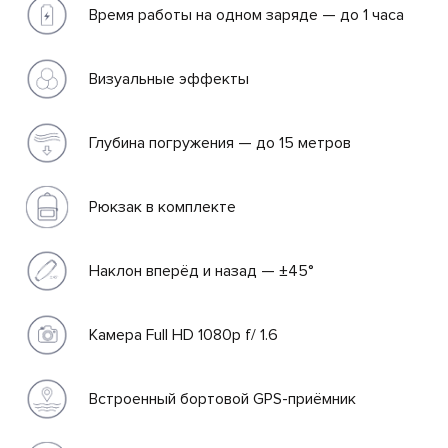
Время работы на одном заряде — до 1 часа
Визуальные эффекты
Глубина погружения — до 15 метров
Рюкзак в комплекте
Наклон вперёд и назад — ±45°
 ЗАЯВКА
Камера Full HD 1080p f/ 1.6
СВЯЗАТЬСЯ
Встроенный бортовой GPS-приёмник
С
НАМИ
+7