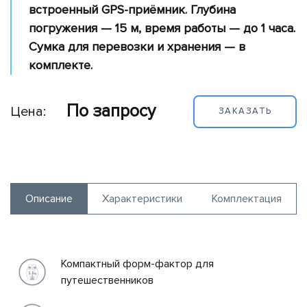
обеспечение
встроенный GPS-приёмник. Глубина
Полезная
погружения — 15 м, время работы — до 1 часа.
нагрузка
Сумка для перевозки и хранения — в
комплекте.
Принтеры
Портативные
электростанции
По запросу
Цена:
ЗАКАЗАТЬ
Вспомогательное
оборудование
Потребительские
дроны
Описание
Характеристики
Комплектация
Симуляторы
Компактный форм-фактор для
путешественников