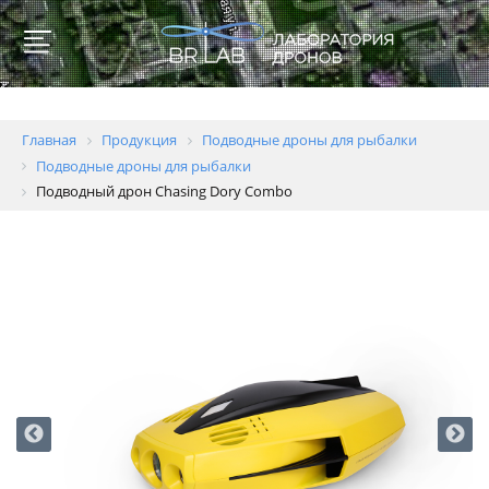
Главная
Продукция
Подводные дроны для рыбалки
Подводные дроны для рыбалки
Подводный дрон Chasing Dory Combo
Для
образовательных
учреждений
Геодезия
и
картография
Пожаротушение
Полиция