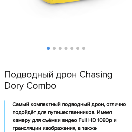
Поиск
и
спасение
Лесное
хозяйство
Инспекция
линий
электропередач
Мониторинг
Подводный дрон Chasing
трубопроводов
Dory Combo
Мониторинг
окружающей
среды
Самый компактный подводный дрон, отлично
Промышленные
подойдёт для путешественников. Имеет
дроны
камеру для съёмки видео Full HD 1080p и
Программное
трансляции изображения, а также