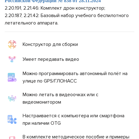
Российской Федерации № 838 от 28.11.2024
2.20.191, 2.21.46: Комплект дрон конструктор;
2.20.187, 2.21.42: Базовый набор учебного беспилотного
летательного аппарата.
Конструктор для сборки
Умеет передавать видео
Можно программировать автономный полёт на
улице по GPS/ГЛОНАСС
Можно летать в видеоочках или с
 ЗАЯВКА
видеомонитором
Настраивается с компьютера или смартфона
СВЯЗАТЬСЯ
при наличии OTG
С
НАМИ
+7
В комплекте методическое пособие и примеры