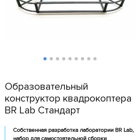
Поиск
и
спасение
Лесное
хозяйство
Инспекция
линий
электропередач
Мониторинг
трубопроводов
Образовательный
Мониторинг
конструктор квадрокоптера
окружающей
среды
BR Lab Стандарт
Промышленные
дроны
Собственная разработка лаборатории BR Lab,
Программное
набор для самостоятельной сборки