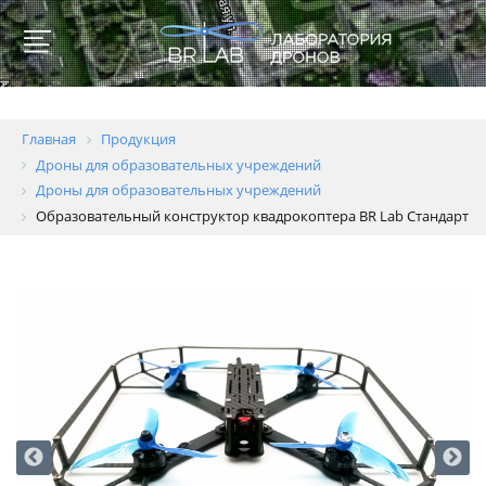
Главная
Продукция
Дроны для образовательных учреждений
Дроны для образовательных учреждений
Образовательный конструктор квадрокоптера BR Lab Стандарт
Для
образовательных
учреждений
Геодезия
и
картография
Пожаротушение
Полиция