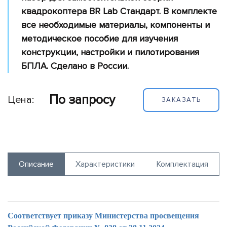
обеспечение
квадрокоптера BR Lab Стандарт. В комплекте
Полезная
все необходимые материалы, компоненты и
нагрузка
методическое пособие для изучения
Принтеры
конструкции, настройки и пилотирования
БПЛА. Сделано в России.
Портативные
электростанции
По запросу
Вспомогательное
Цена:
ЗАКАЗАТЬ
оборудование
Потребительские
дроны
Симуляторы
Описание
Характеристики
Комплектация
Соответствует приказу Министерства просвещения