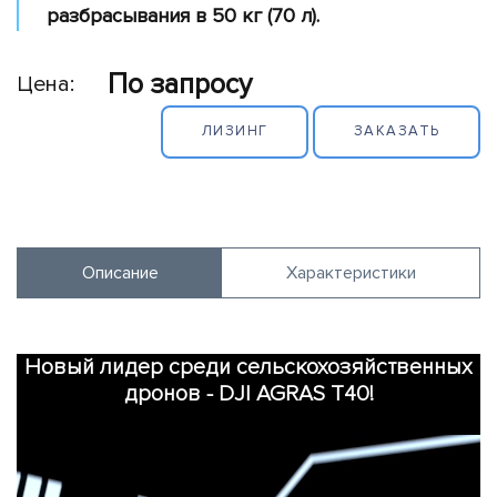
обеспечение
разбрасывания в 50 кг (70 л).
Полезная
нагрузка
По запросу
Цена:
Принтеры
ЛИЗИНГ
ЗАКАЗАТЬ
Портативные
электростанции
Вспомогательное
оборудование
Описание
Характеристики
Потребительские
дроны
Симуляторы
Новый лидер среди сельскохозяйственных
дронов - DJI AGRAS T40!