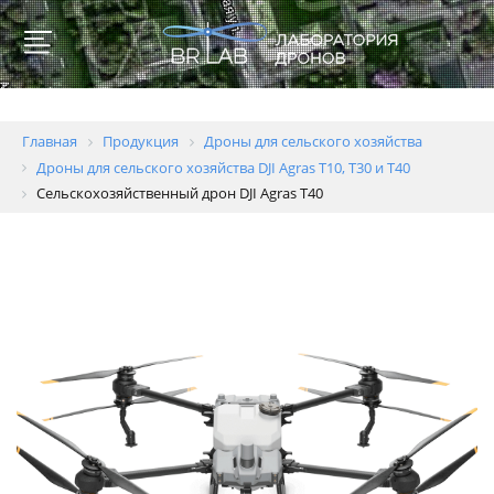
Главная
Продукция
Дроны для сельского хозяйства
Дроны для сельского хозяйства DJI Agras T10, T30 и T40
Сельскохозяйственный дрон DJI Agras T40
Для
образовательных
учреждений
Геодезия
и
картография
Пожаротушение
Полиция