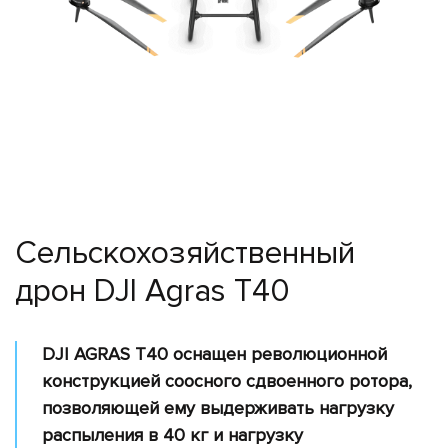
Поиск
и
спасение
Лесное
хозяйство
Инспекция
линий
электропередач
Мониторинг
Сельскохозяйственный
трубопроводов
дрон DJI Agras T40
Мониторинг
окружающей
среды
DJI AGRAS T40 оснащен революционной
Промышленные
конструкцией соосного сдвоенного ротора,
дроны
позволяющей ему выдерживать нагрузку
Программное
распыления в 40 кг и нагрузку