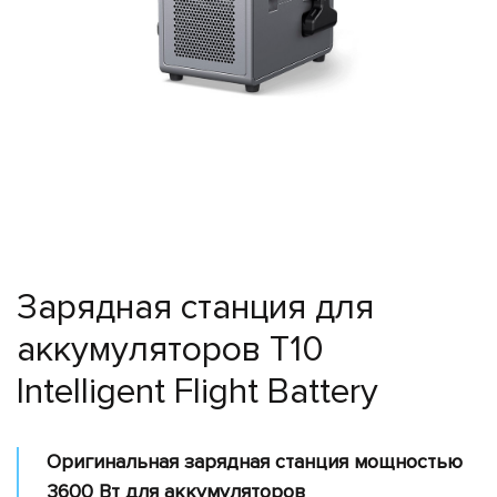
Поиск
и
спасение
Лесное
хозяйство
Инспекция
линий
электропередач
Мониторинг
трубопроводов
Зарядная станция для
Мониторинг
аккумуляторов T10
окружающей
среды
Intelligent Flight Battery
Промышленные
дроны
Оригинальная зарядная станция мощностью
Программное
3600 Вт для аккумуляторов