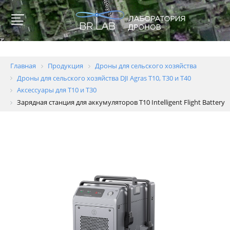
Главная
Продукция
Дроны для сельского хозяйства
Дроны для сельского хозяйства DJI Agras T10, T30 и T40
Аксессуары для T10 и T30
Зарядная станция для аккумуляторов T10 Intelligent Flight Battery
Для
образовательных
учреждений
Геодезия
и
картография
Пожаротушение
Полиция