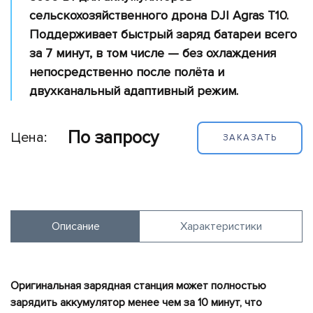
обеспечение
сельскохозяйственного дрона DJI Agras T10.
Полезная
Поддерживает быстрый заряд батареи всего
нагрузка
за 7 минут, в том числе — без охлаждения
Принтеры
непосредственно после полёта и
двухканальный адаптивный режим.
Портативные
электростанции
По запросу
Вспомогательное
Цена:
ЗАКАЗАТЬ
оборудование
Потребительские
дроны
Симуляторы
Описание
Характеристики
Оригинальная зарядная станция может полностью
зарядить аккумулятор менее чем за 10 минут, что