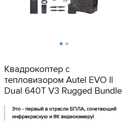
Поиск
и
спасение
Лесное
хозяйство
Инспекция
линий
электропередач
Квадрокоптер с
Мониторинг
трубопроводов
тепловизором Autel EVO II
Мониторинг
Dual 640T V3 Rugged Bundle
окружающей
среды
Промышленные
Это - первый в отрасли БПЛА, сочетающий
дроны
инфракрасную и 8K видеокамеру!
Программное