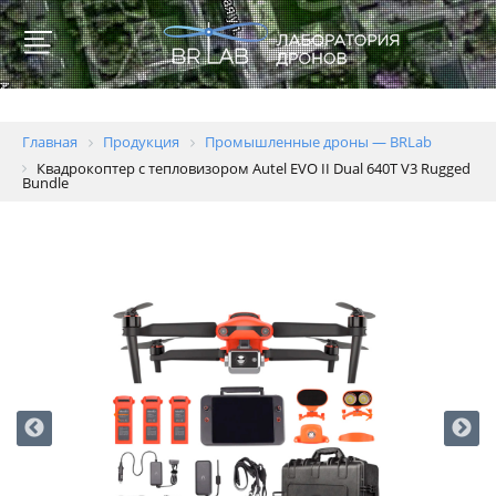
Главная
Продукция
Промышленные дроны — BRLab
Квадрокоптер с тепловизором Autel EVO II Dual 640T V3 Rugged
Bundle
Для
образовательных
учреждений
Геодезия
и
картография
Пожаротушение
Полиция