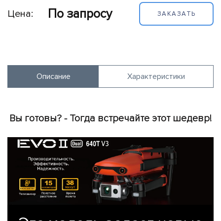
обеспечение
По запросу
Цена:
ЗАКАЗАТЬ
Полезная
нагрузка
Принтеры
Портативные
Описание
Характеристики
электростанции
Вспомогательное
оборудование
Вы готовы? - Тогда встречайте этот шедевр!
Потребительские
дроны
Симуляторы