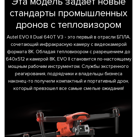
Эта модель задает новые
стандарты промышленных
дронов с тепловизором
Autel EVO II Dual 640T V3 - это первый в отрасли БПЛА,
сочетающий инфракрасную камеру с видеокамерой
формата 8K. Обладая тепловизором с разрешением до
640x512 и камерой 8K, EVO II становится по-настоящему
мощным рабочим инструментом. Службы экстренного
реагирования, подрядчики и владельцы бизнеса
наконец-то получили компактный и портативный дрон,
который превзошел все самые смелые ожидания!
 ЗАЯВКА
СВЯЗАТЬСЯ
С
НАМИ
+7