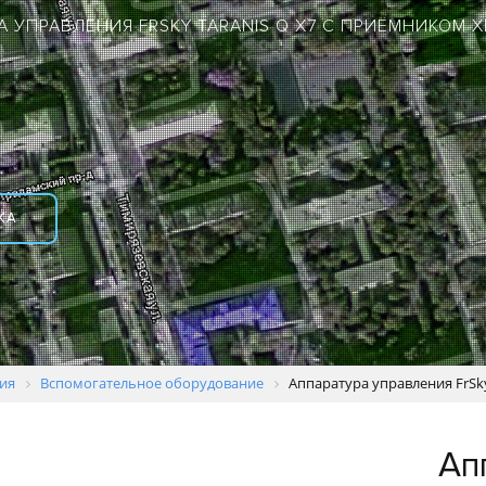
А УПРАВЛЕНИЯ FRSKY TARANIS Q X7 С ПРИЁМНИКОМ 
КА
ия
Вспомогательное оборудование
Аппаратура управления FrSk
Ап