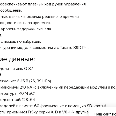
обеспечивают плавный ход ручек управления.
осообщений.
тных данных в режиме реального времени.
ощности сигнала приемника.
 уровень задержки сигнала.
t.
с помощью вибрации.
гурации модели совместимы с Taranis X9D Plus.
ие данные:
ели: Taranis Q X7
й
яжение: 6-15 В (2S, 3S LiPo)
: максимум 210 мА (с включенными передающим модулем и по
пература: -10~45С°
подсветкой: 128×64
моделей в памяти: 60 (расширение с помощью SD-карты)
ь: приемники FrSky серии X, D и V8-II (и другие приемники п
Наш сайт и