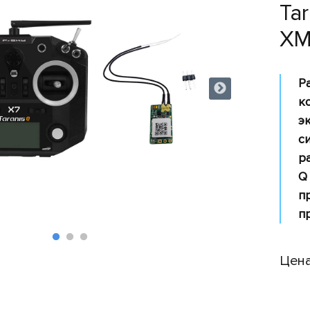
Ta
XM
Р
к
э
с
р
Q
п
п
Цена