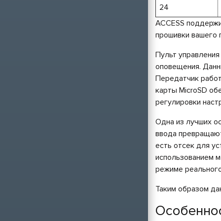
24
ACCESS поддержи
прошивки вашего 
Пульт управления
оповещения. Данн
Передатчик работ
карты MicroSD об
регулировки наст
Одна из лучших ос
ввода превращают
есть отсек для у
использованием м
режиме реального
Таким образом да
Особеннос