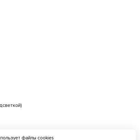
дсветкой)
ри использовании внешнего модуля)
спользует файлы cookies