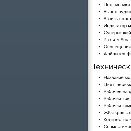
Подшипники 
Вывод ауди
Запись поле
Индикатор м
Супернизкий
Разъем Smar
Оповещения 
Файлы конфи
Техническ
Название мод
Цвет: чёрны
Рабочее напр
Рабочий ток
Рабочая тем
ЖК-экран с 
Количество 
Совместимост