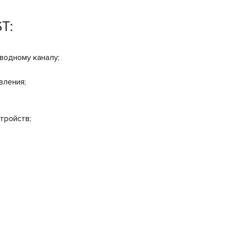
T:
водному каналу;
вления;
тройств;