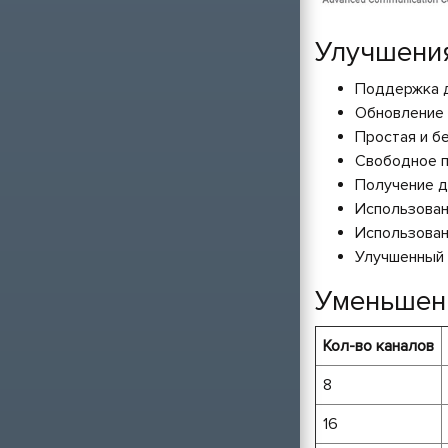
Улучшения
Поддержка д
Обновление 
Простая и б
Свободное п
Получение д
Использован
Использован
Улучшенный 
Уменьшен
Кол-во каналов
8
16