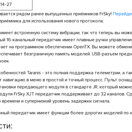
14-27
вается рядом ранее выпущенных приёмников FrSky!
Перейди
приёмника для использования нового протокола.
 имеет встроенную систему вибрации, так что теперь вы мож
ый 16-канальный передатчик имеет плавные ручки управлени
ает на программном обеспечении OpenTX. Вы можете обменив
еспечивает безграничную память моделей. USB-разъем предн
роек.
обенностей Taranis - это полная поддержка телеметрии, а та
 навигацию в меню в простой и точный процесс. Пульт оснащ
становки передающего модуля в стандарте JR, который можно
одуля FrSky XJT передатчик поддерживает до 32 каналов. С
 времени и супернизкий уровень задержки сигнала.
нный передатчик имеет функции более дорогих моделей по н
ти: