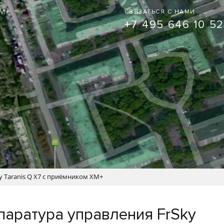
XM+
СВЯЗАТЬСЯ С НАМИ
+7 495 646 10 52
y Taranis Q X7 с приёмником XM+
паратура управления FrSky