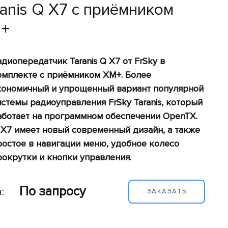
ranis Q X7 с приёмником
+
адиопередатчик Taranis Q X7 от FrSky в
омплекте с приёмником XM+. Более
кономичный и упрощенный вариант популярной
истемы радиоуправления FrSky Taranis, который
аботает на программном обеспечении OpenTX.
 X7 имеет новый современный дизайн, а также
ростое в навигации меню, удобное колесо
рокрутки и кнопки управления.
По запросу
:
ЗАКАЗАТЬ